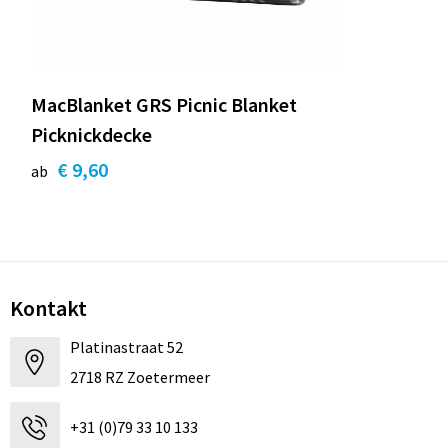
Strandtaschen
Handschuhe und Schal
Reise Zubehör
Hüfttaschen
Gesichtsmasken und Mundschutzmasken
Freizeit und Strand
MacBlanket GRS Picnic Blanket
Fahrradtaschen
Feuerzeuge
Picknickdecke
Wasserbeständige Taschen
Fußballanhänger
€ 9,60
ab
St. Nikolaus
Kontakt
Platinastraat 52
2718 RZ Zoetermeer
+31 (0)79 33 10 133