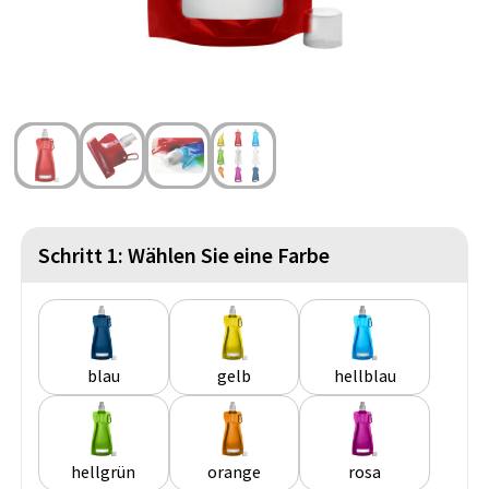
Strandtaschen
Handschuhe und Schal
Reise Zubehör
Hüfttaschen
Gesichtsmasken und Mundschutzmasken
Freizeit und Strand
Fahrradtaschen
Feuerzeuge
Wasserbeständige Taschen
Fußballanhänger
St. Nikolaus
Schritt 1: Wählen Sie eine Farbe
blau
gelb
hellblau
hellgrün
orange
rosa