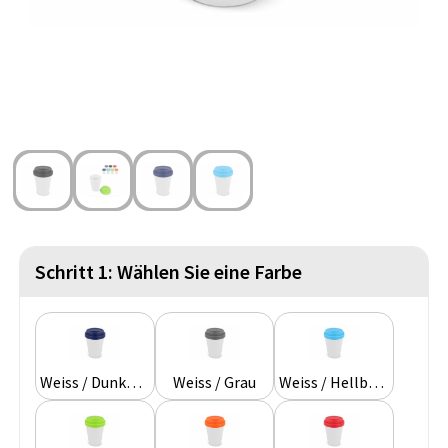
Strandtaschen
Handschuhe und Schal
Reise Zubehör
Hüfttaschen
Gesichtsmasken und Mundschutzmasken
Freizeit und Strand
Fahrradtaschen
Feuerzeuge
Wasserbeständige Taschen
Fußballanhänger
St. Nikolaus
Schritt 1: Wählen Sie eine Farbe
Weiss / Dunkelblau
Weiss / Grau
Weiss / Hellblau