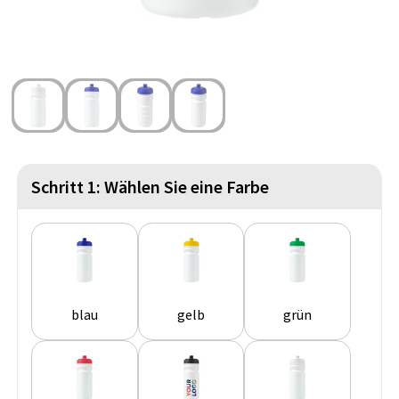
Strandtaschen
Handschuhe und Schal
Reise Zubehör
Hüfttaschen
Gesichtsmasken und Mundschutzmasken
Freizeit und Strand
Fahrradtaschen
Feuerzeuge
Wasserbeständige Taschen
Fußballanhänger
St. Nikolaus
Schritt 1: Wählen Sie eine Farbe
blau
gelb
grün