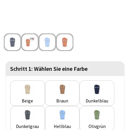
Strandtaschen
Handschuhe und Schal
Reise Zubehör
Hüfttaschen
Gesichtsmasken und Mundschutzmasken
Freizeit und Strand
Fahrradtaschen
Feuerzeuge
Wasserbeständige Taschen
Fußballanhänger
St. Nikolaus
Schritt 1: Wählen Sie eine Farbe
Beige
Braun
Dunkelblau
Dunkelgrau
Hellblau
Olivgrün