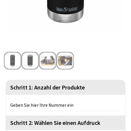
Strandtaschen
Handschuhe und Schal
Reise Zubehör
Hüfttaschen
Gesichtsmasken und Mundschutzmasken
Freizeit und Strand
Fahrradtaschen
Feuerzeuge
Wasserbeständige Taschen
Fußballanhänger
St. Nikolaus
Schritt 1: Anzahl der Produkte
Geben Sie hier Ihre Nummer ein
Schritt 2: Wählen Sie einen Aufdruck