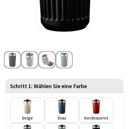
Strandtaschen
Handschuhe und Schal
Reise Zubehör
Hüfttaschen
Gesichtsmasken und Mundschutzmasken
Freizeit und Strand
Fahrradtaschen
Feuerzeuge
Wasserbeständige Taschen
Fußballanhänger
St. Nikolaus
Schritt 1: Wählen Sie eine Farbe
beige
blau
bordeauxrot