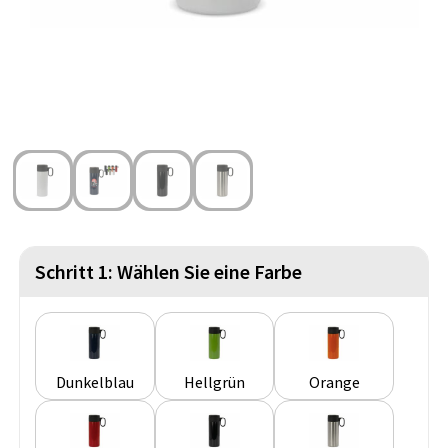
Strandtaschen
Handschuhe und Schal
Reise Zubehör
Hüfttaschen
Gesichtsmasken und Mundschutzmasken
Freizeit und Strand
Fahrradtaschen
Feuerzeuge
Wasserbeständige Taschen
Fußballanhänger
St. Nikolaus
Schritt 1: Wählen Sie eine Farbe
Dunkelblau
Hellgrün
Orange