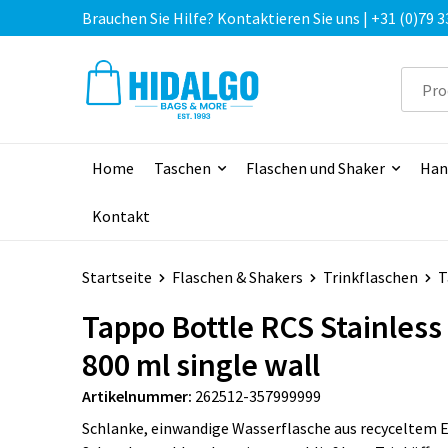
Brauchen Sie Hilfe? Kontaktieren Sie uns | +31 (0)79 3
Home
Taschen
Flaschen und Shaker
Han
Kontakt
Startseite
Flaschen & Shakers
Trinkflaschen
T
Tappo Bottle RCS Stainless
800 ml single wall
Artikelnummer:
262512-357999999
Schlanke, einwandige Wasserflasche aus recyceltem E