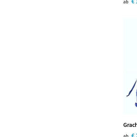
€ 
ab
Grach
€ 
ab