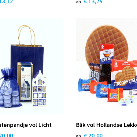
13,12
€ 13,75
ab
tenpandje vol Licht
Blik vol Hollandse Lekk
20,00
€ 20,00
ab