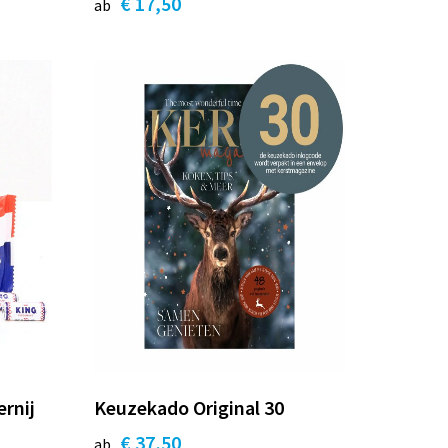
€ 17,50
ab
ernij
Keuzekado Original 30
€ 37,50
ab