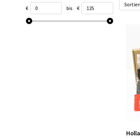
€
bis
€
Holl