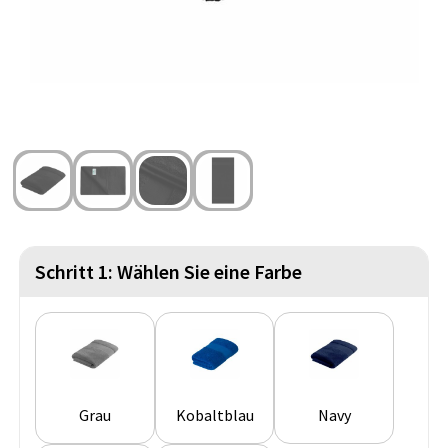
Strandtaschen
Handschuhe und Schal
Reise Zubehör
Hüfttaschen
Gesichtsmasken und Mundschutzmasken
Freizeit und Strand
Fahrradtaschen
Feuerzeuge
Wasserbeständige Taschen
Fußballanhänger
St. Nikolaus
Schritt 1: Wählen Sie eine Farbe
Grau
Kobaltblau
Navy