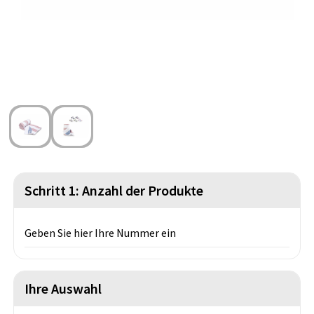
Strandtaschen
Handschuhe und Schal
Reise Zubehör
Hüfttaschen
Gesichtsmasken und Mundschutzmasken
Freizeit und Strand
Fahrradtaschen
Feuerzeuge
Wasserbeständige Taschen
Fußballanhänger
St. Nikolaus
Schritt 1: Anzahl der Produkte
Geben Sie hier Ihre Nummer ein
Ihre Auswahl