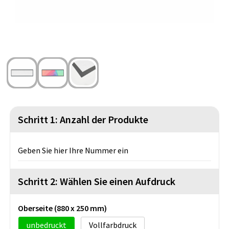
Strandtaschen
Handschuhe und Schal
Reise Zubehör
Hüfttaschen
Gesichtsmasken und Mundschutzmasken
Freizeit und Strand
Fahrradtaschen
Feuerzeuge
Wasserbeständige Taschen
Fußballanhänger
St. Nikolaus
Schritt 1: Anzahl der Produkte
Geben Sie hier Ihre Nummer ein
Schritt 2: Wählen Sie einen Aufdruck
Oberseite (880 x 250 mm)
unbedruckt
Vollfarbdruck