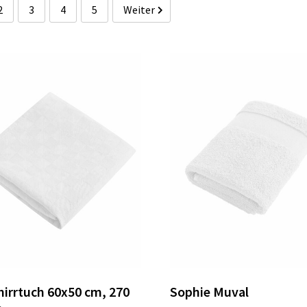
2
3
4
5
Weiter
irrtuch 60x50 cm, 270
Sophie Muval