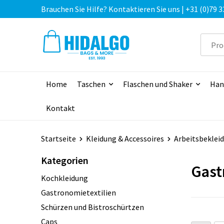
Brauchen Sie Hilfe? Kontaktieren Sie uns | +31 (0)79 3
Home
Taschen
Flaschen und Shaker
Han
Kontakt
Startseite
Kleidung & Accessoires
Arbeitsbeklei
Kategorien
Gast
Kochkleidung
Gastronomietextilien
Schürzen und Bistroschürtzen
Caps