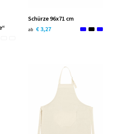
n
Schürze 96x71 cm
e“
€ 3,27
ab