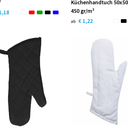
²
Küchenhandtuch 50x50
450 gr/m²
1,18
€ 1,22
ab