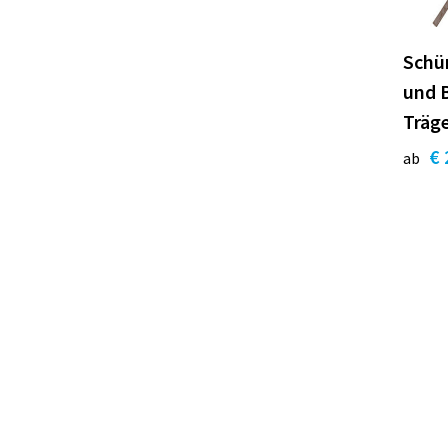
Schür
und B
Träg
€ 
ab