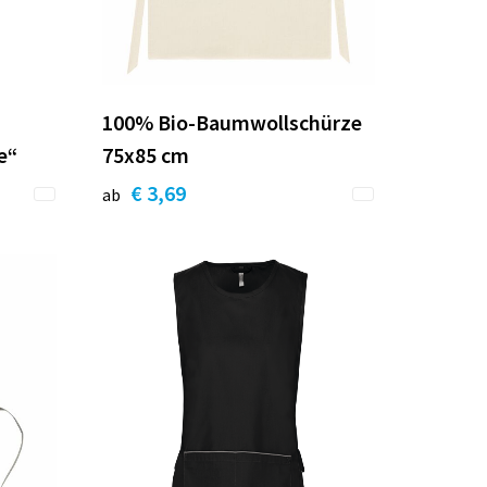
100% Bio-Baumwollschürze
e“
75x85 cm
€ 3,69
ab