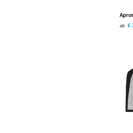
Apro
€ 
ab