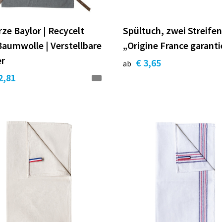
ze Baylor | Recycelt
Spültuch, zwei Streife
aumwolle | Verstellbare
„Origine France garanti
er
€ 3,65
ab
2,81