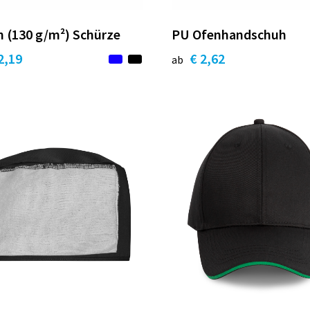
n (130 g/m²) Schürze
PU Ofenhandschuh
2,19
€ 2,62
ab