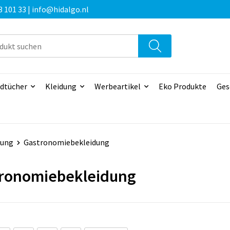
3 101 33 | info@hidalgo.nl
dtücher
Kleidung
Werbeartikel
Eko Produkte
Ges
dung
Gastronomiebekleidung
ronomiebekleidung