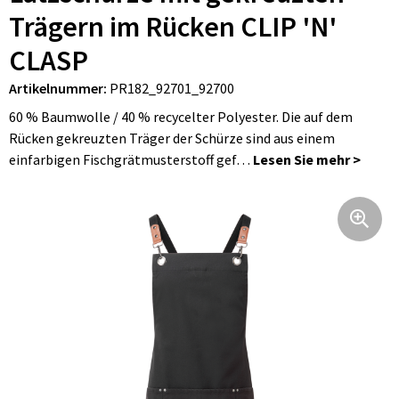
Taschen für Schuhe
Flaschenhalter
Hosen, Röcke und Kleider
Uhren, Pulsuhren und Wetterstationen
Trägern im Rücken CLIP 'N'
CLASP
Taschen für Kleidung
Blazer
Elektronik, Gadgets und USB
Artikelnummer:
PR182_92701_92700
Seesäcke
Strick und Fleecewesten
Spiele für Drinnen und Draußen
60 % Baumwolle / 40 % recycelter Polyester. Die auf dem
Rücken gekreuzten Träger der Schürze sind aus einem
Kulturbeutel
Daunenwesten
Regenschirme
einfarbigen Fischgrätmusterstoff gef…
Dokumententaschen
Regenbekleidung
Lebensmittel
Laptop Schutzhüllen und Taschen
Kleidung Zubehör
Schreibgeräte
Faltbare Taschen
Unterwäsche, Socken und Nachtkleidung
Körperpflege
Kühltaschen und Kühlboxen
Decken, Fleecedecken und Kissen
Sicherheit, Auto und Fahrrad
Schultertaschen
Kinder und Babys
Weihnachten