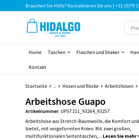
Brauchen Sie Hilfe? Kontaktieren Sie uns | +31 (0)79 3
Home
Taschen
Flaschen und Shaker
Han
Kontakt
Startseite
...
Hosen und Röcke
Arbeitshosen
Arbeitshose Guapo
Artikelnummer:
UPST211_93264_93257
Arbeitshose aus Stretch-Baumwolle, die Komfort und 
bietet, mit vorgeformten Knien. Mit zwei großen,
multifunktionalen Seitentaschen, ...