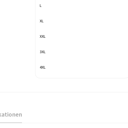
L
XL
XXL
3XL
4XL
kationen