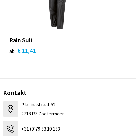
Strandtaschen
Handschuhe und Schal
Reise Zubehör
Hüfttaschen
Gesichtsmasken und Mundschutzmasken
Freizeit und Strand
Fahrradtaschen
Feuerzeuge
Rain Suit
Wasserbeständige Taschen
Fußballanhänger
€ 11,41
ab
St. Nikolaus
Kontakt
Platinastraat 52
2718 RZ Zoetermeer
+31 (0)79 33 10 133