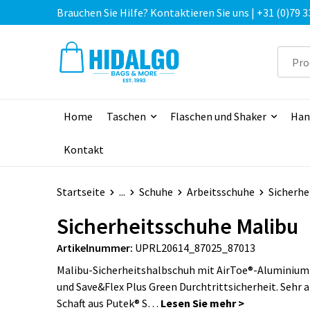
Brauchen Sie Hilfe? Kontaktieren Sie uns | +31 (0)79 3
Home
Taschen
Flaschen und Shaker
Han
Kontakt
Startseite
...
Schuhe
Arbeitsschuhe
Sicherhe
Sicherheitsschuhe Malibu
Artikelnummer:
UPRL20614_87025_87013
Malibu-Sicherheitshalbschuh mit AirToe®-Aluminiu
und Save&Flex Plus Green Durchtrittsicherheit. Sehr 
Schaft aus Putek® S…