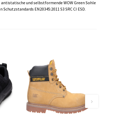
e, antistatische und selbstformende WOW Green Sohle
den Schutzstandards EN20345:2011 S3 SRC CI ESD.