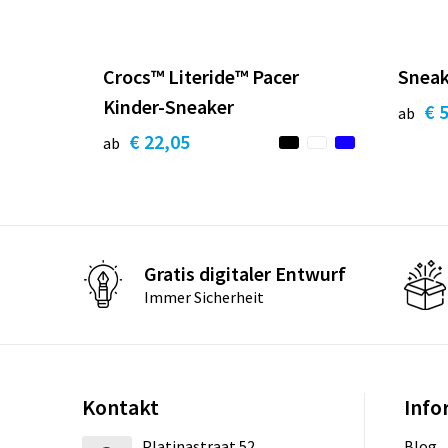
Crocs™ Literide™ Pacer
Sneak
Kinder-Sneaker
€ 
ab
€ 22,05
ab
Gratis digitaler Entwurf
Immer Sicherheit
Kontakt
Info
Platinastraat 52
Blog