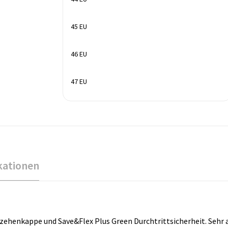
45 EU
46 EU
47 EU
kationen
henkappe und Save&Flex Plus Green Durchtrittsicherheit. Sehr ab