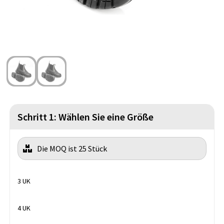
Strandtaschen
Handschuhe und Schal
Reise Zubehör
Hüfttaschen
Gesichtsmasken und Mundschutzmasken
Freizeit und Strand
Fahrradtaschen
Feuerzeuge
Wasserbeständige Taschen
Fußballanhänger
St. Nikolaus
Schritt 1: Wählen Sie eine Größe
Die MOQ ist 25 Stück
3 UK
4 UK