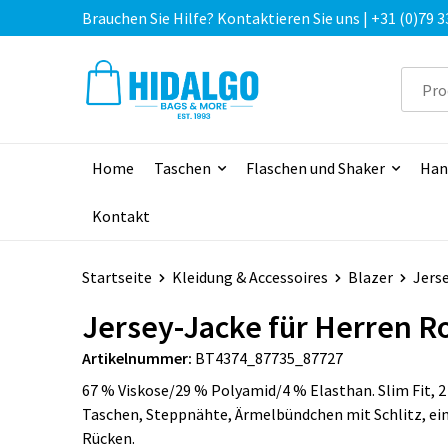
Brauchen Sie Hilfe? Kontaktieren Sie uns | +31 (0)79 3
Home
Taschen
Flaschen und Shaker
Han
Kontakt
Startseite
Kleidung & Accessoires
Blazer
Jerse
Jersey-Jacke für Herren R
Artikelnummer:
BT4374_87735_87727
67 % Viskose/29 % Polyamid/4 % Elasthan. Slim Fit, 2
Taschen, Steppnähte, Ärmelbündchen mit Schlitz, ei
Rücken.