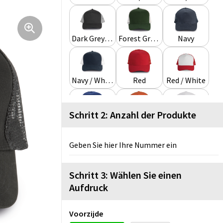
Dark Grey / Light Grey
Forest Green / Light Grey
Navy
Navy / White
Red
Red / White
Schritt 2: Anzahl der Produkte
Royal Blue
Rustic Orange / Beige
White
Geben Sie hier Ihre Nummer ein
White / Black
White / Red
White/French red/Reflex blue
Schritt 3: Wählen Sie einen
Aufdruck
Voorzijde