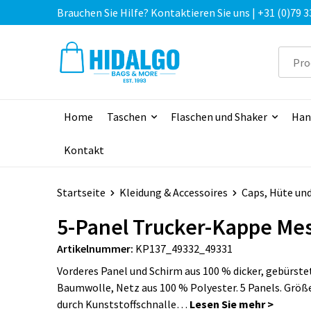
Brauchen Sie Hilfe? Kontaktieren Sie uns | +31 (0)79 3
Home
Taschen
Flaschen und Shaker
Han
Kontakt
Startseite
Kleidung & Accessoires
Caps, Hüte un
5-Panel Trucker-Kappe Me
Artikelnummer:
KP137_49332_49331
Vorderes Panel und Schirm aus 100 % dicker, gebürste
Baumwolle, Netz aus 100 % Polyester. 5 Panels. Größ
durch Kunststoffschnalle…