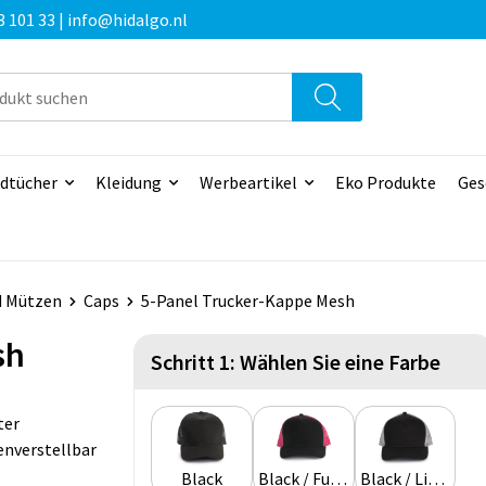
3 101 33 | info@hidalgo.nl
dtücher
Kleidung
Werbeartikel
Eko Produkte
Ges
d Mützen
Caps
5-Panel Trucker-Kappe Mesh
sh
Schritt 1: Wählen Sie eine Farbe
ter
enverstellbar
Black
Black / Fuchsia
Black / Light Grey