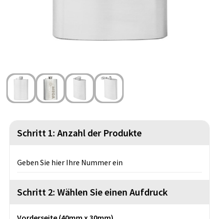
Strandtaschen
Handschuhe und Schal
Reise Zubehör
Hüfttaschen
Gesichtsmasken und Mundschutzmasken
Freizeit und Strand
Fahrradtaschen
Feuerzeuge
Wasserbeständige Taschen
Fußballanhänger
St. Nikolaus
Schritt 1: Anzahl der Produkte
Geben Sie hier Ihre Nummer ein
Schritt 2: Wählen Sie einen Aufdruck
Vorderseite (40mm x 30mm)