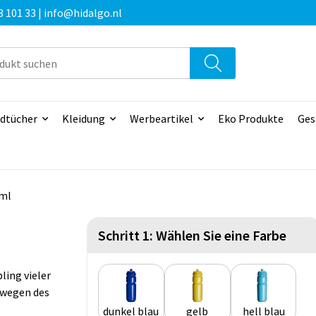
3 101 33 | info@hidalgo.nl
dtücher
Kleidung
Werbeartikel
Eko Produkte
Ges
0ml
Schritt 1: Wählen Sie eine Farbe
bling vieler
 wegen des
dunkel blau
gelb
hell blau