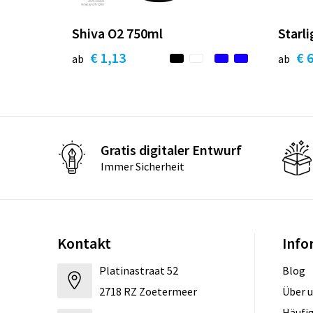
Shiva O2 750ml
Starli
€ 1,13
€ 
ab
ab
Gratis digitaler Entwurf
Immer Sicherheit
Kontakt
Info
Platinastraat 52
Blog
2718 RZ Zoetermeer
Über 
Häufig