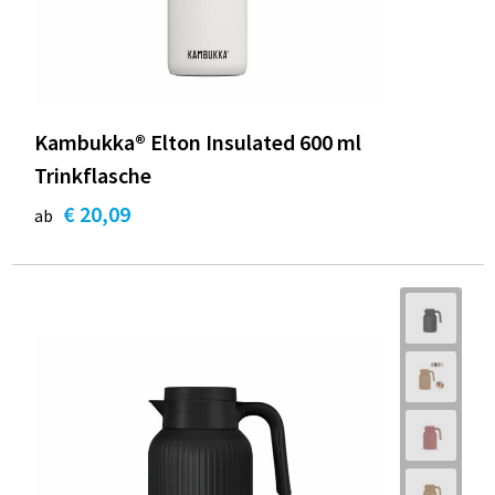
Strandtaschen
Handschuhe und Schal
Reise Zubehör
Hüfttaschen
Gesichtsmasken und Mundschutzmasken
Freizeit und Strand
Fahrradtaschen
Feuerzeuge
Kambukka® Elton Insulated 600 ml
Trinkflasche
Wasserbeständige Taschen
Fußballanhänger
€ 20,09
ab
St. Nikolaus