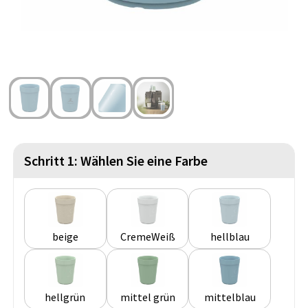
Strandtaschen
Handschuhe und Schal
Reise Zubehör
Hüfttaschen
Gesichtsmasken und Mundschutzmasken
Freizeit und Strand
Fahrradtaschen
Feuerzeuge
Wasserbeständige Taschen
Fußballanhänger
St. Nikolaus
Schritt 1: Wählen Sie eine Farbe
beige
CremeWeiß
hellblau
hellgrün
mittel grün
mittelblau