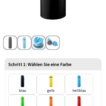
Strandtaschen
Handschuhe und Schal
Reise Zubehör
Hüfttaschen
Gesichtsmasken und Mundschutzmasken
Freizeit und Strand
Fahrradtaschen
Feuerzeuge
Wasserbeständige Taschen
Fußballanhänger
St. Nikolaus
Schritt 1: Wählen Sie eine Farbe
blau
gelb
hellblau