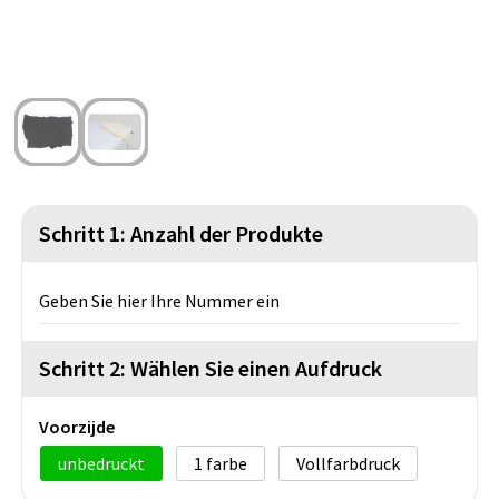
Strandtaschen
Handschuhe und Schal
Reise Zubehör
Hüfttaschen
Gesichtsmasken und Mundschutzmasken
Freizeit und Strand
Fahrradtaschen
Feuerzeuge
Wasserbeständige Taschen
Fußballanhänger
St. Nikolaus
Schritt 1: Anzahl der Produkte
Geben Sie hier Ihre Nummer ein
Schritt 2: Wählen Sie einen Aufdruck
Voorzijde
unbedruckt
1
Vollfarbdruck