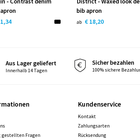
n - Contrast denim
District - Waxed look d
 apron
bib apron
11,34
€ 18,20
ab
Sicher bezahlen
Aus Lager geliefert
100% sichere Bezahlu
Innerhalb 14 Tagen
rmationen
Kundenservice
Kontakt
uns
Zahlungsarten
 gestellten Fragen
Rücksendung