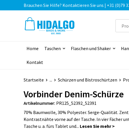
Brauchen Sie Hilfe? Kontaktieren Sie uns | +31 (0)79 3
Home
Taschen
Flaschen und Shaker
Han
Kontakt
Startseite
...
Schürzen und Bistroschürtzen
Pro
Vorbinder Denim-Schürze
Artikelnummer:
PR125_52392_52391
70% Baumwolle, 30% Polyester. Serge-Qualität. Zent
Kontrastnähte vorne auf der Tasche. In vier Fächer un
Tasche u. a. fürs Tablet und...