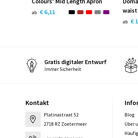
Colours' Mid Length Apron
Domai
waist
€ 6,11
ab
€ 
ab
Gratis digitaler Entwurf
Immer Sicherheit
Kontakt
Info
Platinastraat 52
Blog
2718 RZ Zoetermeer
Über 
Häufig