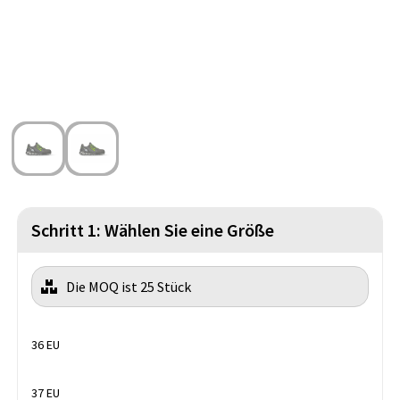
Strandtaschen
Handschuhe und Schal
Reise Zubehör
Hüfttaschen
Gesichtsmasken und Mundschutzmasken
Freizeit und Strand
Fahrradtaschen
Feuerzeuge
Wasserbeständige Taschen
Fußballanhänger
St. Nikolaus
Schritt 1: Wählen Sie eine Größe
Die MOQ ist 25 Stück
36 EU
37 EU