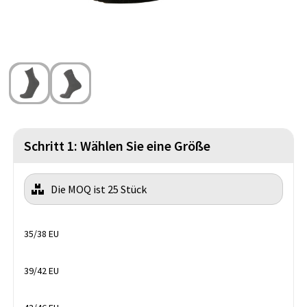
Strandtaschen
Handschuhe und Schal
Reise Zubehör
Hüfttaschen
Gesichtsmasken und Mundschutzmasken
Freizeit und Strand
Fahrradtaschen
Feuerzeuge
Wasserbeständige Taschen
Fußballanhänger
St. Nikolaus
Schritt 1: Wählen Sie eine Größe
Die MOQ ist 25 Stück
35/38 EU
39/42 EU