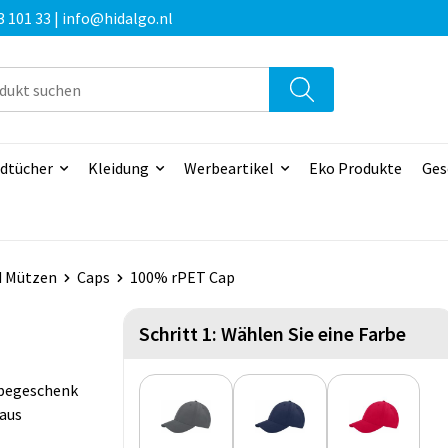
3 101 33 | info@hidalgo.nl
dtücher
Kleidung
Werbeartikel
Eko Produkte
Ges
d Mützen
Caps
100% rPET Cap
Schritt 1: Wählen Sie eine Farbe
rbegeschenk
 aus